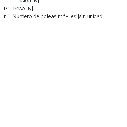
T = Tensión [N]
P = Peso [N]
n = Número de poleas móviles [sin unidad]